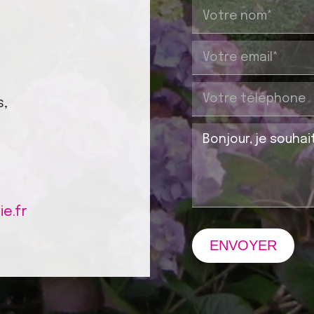
s,
e.fr
ENVOYER