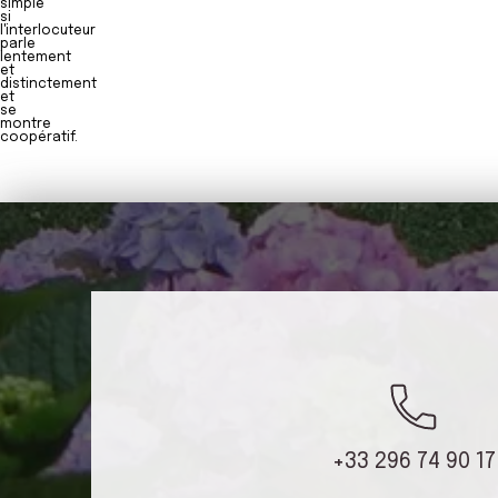
simple
si
l'interlocuteur
parle
lentement
et
distinctement
et
se
montre
coopératif.
+33 296 74 90 17