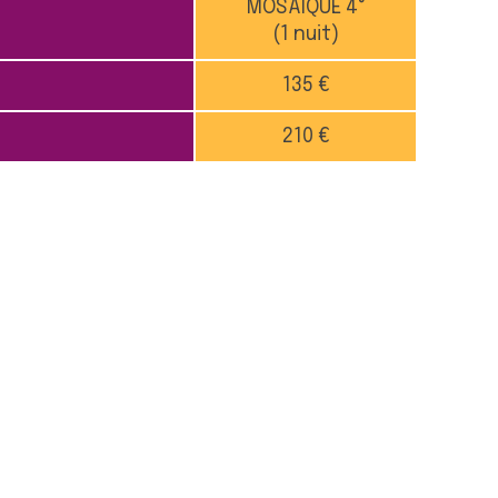
MOSAIQUE 4°
(1 nuit)
135 €
210 €