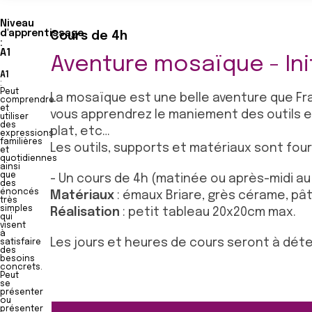
Niveau
d'apprentissage
Cours de 4h
:
A1
Aventure mosaïque - Ini
A1
:
Peut
La mosaïque est une belle aventure que Fr
comprendre
et
vous apprendrez le maniement des outils et
utiliser
des
plat, etc…
expressions
familières
Les outils, supports et matériaux sont four
et
quotidiennes
ainsi
que
- Un cours de 4h (matinée ou après-midi au 
des
énoncés
Matériaux
: émaux Briare, grès cérame, pâ
très
simples
Réalisation
: petit tableau 20x20cm max.
qui
visent
à
Les jours et heures de cours seront à dét
satisfaire
des
besoins
concrets.
Peut
se
présenter
ou
présenter