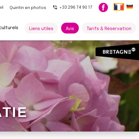
il
+33 296 74 90 17
Quintin en photos
ulturels
Liens utiles
Avis
Tarifs & Réservation
TIE