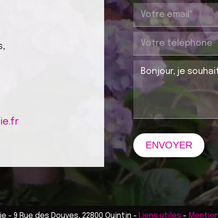
s,
e.fr
ENVOYER
e - 9 Rue des Douves, 22800 Quintin
-
Liens utiles
-
Mention