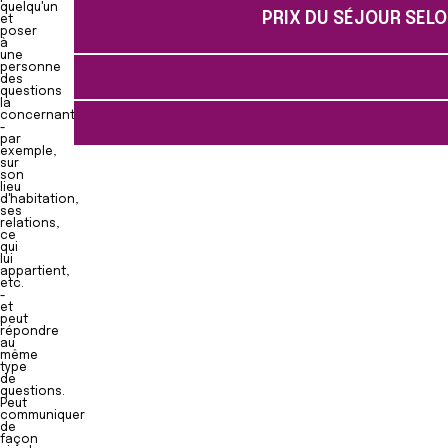
quelqu'un
PRIX DU SÉJOUR SELO
et
poser
à
une
personne
des
questions
la
concernant
-
par
exemple,
sur
son
lieu
d'habitation,
ses
relations,
ce
qui
lui
appartient,
etc.
-
et
peut
répondre
au
même
type
de
questions.
Peut
communiquer
de
façon